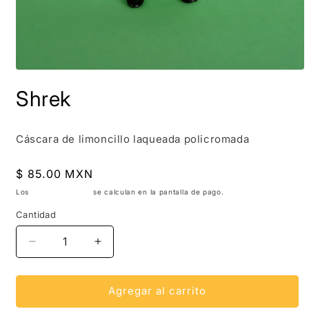
Abrir
elemento
Shrek
multimedia
1
en
una
ventana
Cáscara de limoncillo laqueada policromada
modal
Precio
$ 85.00 MXN
habitual
Los
gastos de envío
se calculan en la pantalla de pago.
Cantidad
Reducir
Aumentar
cantidad
cantidad
para
para
Shrek
Shrek
Agregar al carrito