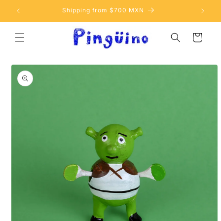
Ir
directamente
Shipping from $700 MXN
al contenido
Carrito
Ir
directamente
a la
información
del producto