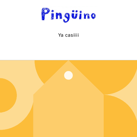
Ir
directamente
al contenido
Ya casiiii
Entrar usando contraseña