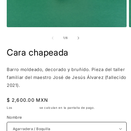
Abrir
A
elemento
e
multimedia
m
de
1
/
6
1
2
en
e
Cara chapeada
una
u
ventana
v
modal
m
Barro moldeado, decorado y bruñido.
Pieza del taller
familiar del maestro José de Jesús Álvarez (fallecido
2021).
Precio
$ 2,600.00 MXN
habitual
Los
gastos de envío
se calculan en la pantalla de pago.
Nombre