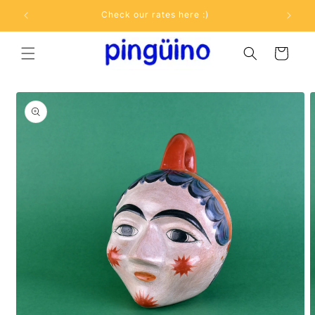
Ir
directamente
Check our rates here :)
al contenido
Carrito
Ir
directamente
a la
información
del producto