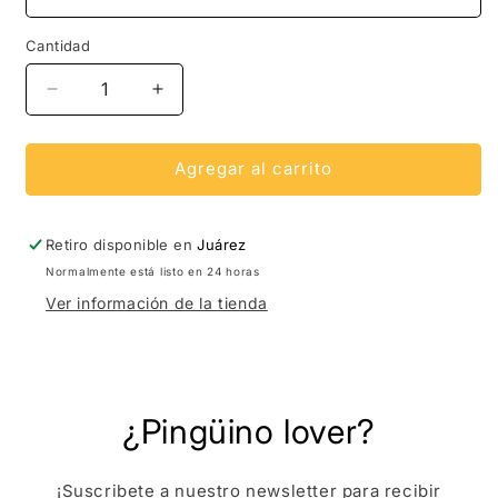
Cantidad
Reducir
Aumentar
cantidad
cantidad
para
para
Cara
Cara
Agregar al carrito
chapeada
chapeada
Retiro disponible en
Juárez
Normalmente está listo en 24 horas
Ver información de la tienda
¿Pingüino lover?
¡Suscribete a nuestro newsletter para recibir