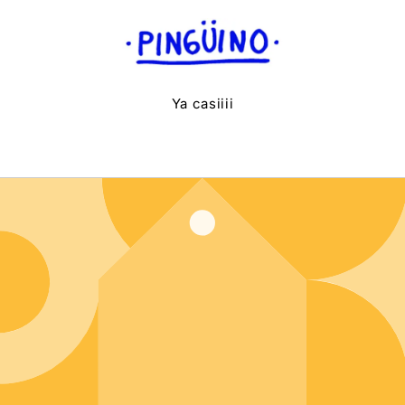
Ir
directamente
al contenido
Ya casiiii
Entrar usando contraseña